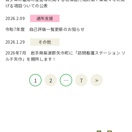
げる項目ついての公表
Message
メッセージ
2026.2.09
通所支援
令和7年度 自己評価一覧更新のお知らせ
Business
事業案内
2026.1.29
その他
News
お知らせ
2026年7月 岩手県紫波郡矢巾町に「訪問看護ステーション ソ
ルチ矢巾」を開所します！
お問い合わせ
1
2
…
7
>
採用特設サイト
アバンツァーレ
Follow us
ジュニアサッカークラブ（山形）
アバンツァーレスポーツ